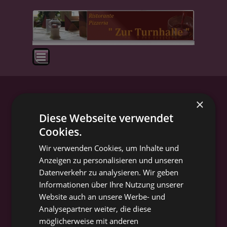
Direkt zum Seiteninhalt
Menü überspringen
×
Diese Webseite verwendet
Wir möchten, dass unsere Gäste zufrieden sind.
Cookies.
Wir verwenden Cookies, um Inhalte und
Anzeigen zu personalisieren und unseren
Seit Mai 2010, führt Mario Caputo, zusammen mit Silvio,
Datenverkehr zu analysieren. Wir geben
Rosalba und Giuseppe Caputo,
Informationen über Ihre Nutzung unserer
den traditionellen Familienbetrieb.
Website auch an unsere Werbe- und
Zur Verstärkung dieses jungen, sympathischen Teams möchten
Analysepartner weiter, die diese
wir zeitnah folgende Stellen besetzen:
möglicherweise mit anderen